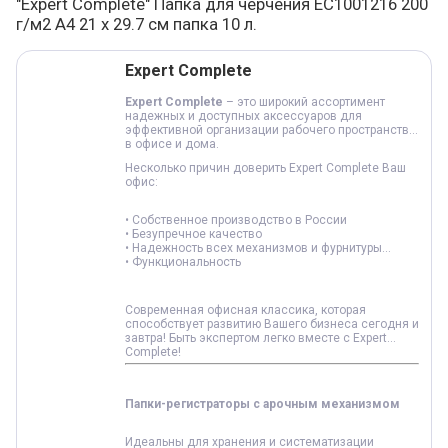
"Expert Complete" Папка для черчения EC1001216 200
г/м2 A4 21 х 29.7 см папка 10 л.
Варианты товара, краткая характеристика
Добавление в корзину
Expert Complete
Expert Complete
– это широкий ассортимент
надежных и доступных аксессуаров для
эффективной организации рабочего пространства
в офисе и дома.
Несколько причин доверить Expert Complete Ваш
офис:
• Собственное производство в России
• Безупречное качество
• Надежность всех механизмов и фурнитуры
• Функциональность
Современная офисная классика, которая
способствует развитию Вашего бизнеса сегодня и
завтра! Быть экспертом легко вместе с Expert
Complete!
Папки-регистраторы с арочным механизмом
Идеальны для хранения и систематизации