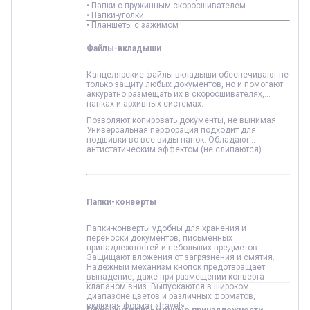
• Папки с пружинным скоросшивателем
• Папки-уголки
• Планшеты с зажимом
Файлы-вкладыши
Канцелярские файлы-вкладыши обеспечивают не
только защиту любых документов, но и помогают
аккуратно размещать их в скоросшивателях,
папках и архивных системах.
Позволяют копировать документы, не вынимая.
Универсальная перфорация подходит для
подшивки во все виды папок. Обладают
антистатическим эффектом (не слипаются).
Папки-конверты
Папки-конверты удобны для хранения и
переноски документов, письменных
принадлежностей и небольших предметов.
Защищают вложения от загрязнения и смятия.
Надежный механизм кнопок предотвращает
выпадение, даже при размещении конверта
клапаном вниз. Выпускаются в широком
диапазоне цветов и различных форматов,
включая формат «travel».