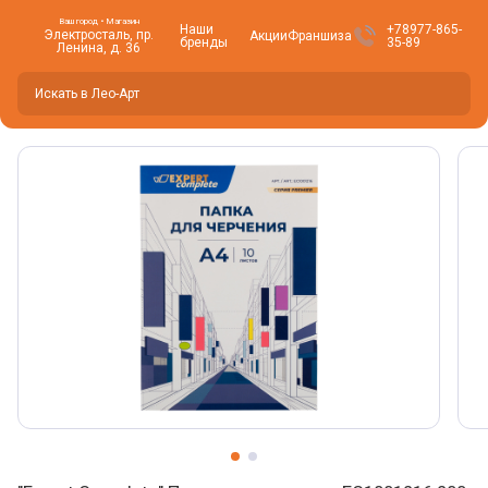
Ваш город • Магазин
Наши
+78977-865-
Электросталь, пр.
Акции
Франшиза
бренды
35-89
Ленина, д. 36
Вы находитесь здесь -
Электросталь
?
Да
Нет, изменить
Фото товара