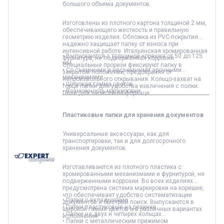
большого объема документов.
Изготовлены из плотного картона толщиной 2 мм,
обеспечивающего жесткость и правильную
геометрию изделия. Обложка из PVC-покрытия
надежно защищает папку от износа при
интенсивной работе. Итальянская хромированная
• Выпускаются с толщиной корешка от 50 до 125
фурнитура, не подверженная коррозии.
мм
Специальные прорези фиксируют папку в
• Со съемными и несъемными арочными
закрытом положении, предохраняя от
механизмами
непроизвольного открывания. Кольцо-захват на
• Широкая гамма цветов
торце папки для удобства извлечения с полки.
• Возможность маркировки
Поле для записей на форзаце.
Пластиковые папки для хранения документов
Универсальные аксессуары, как для
транспортировки, так и для долгосрочного
хранения документов.
Изготавливаются из плотного пластика с
хромированными механизмами и фурнитурой, не
подверженными коррозии. Во всех изделиях
предусмотрена система маркировки на корешке,
что обеспечивает удобство систематизации
• Папки с вкладышами
документов и быстрый поиск. Выпускаются в
• Папки пластиковые на резинке
широкой гамме цветов и в различных вариантах
• Папки на двух и четырех кольцах
исполнения.
• Папки с металлическим прижимом