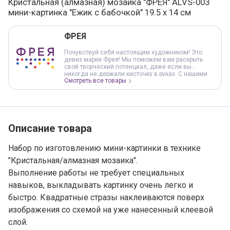
Кристальная (алмазная) мозаика "ФРЕЯ" ALVS-003
мини-картинка "Ежик с бабочкой" 19.5 х 14 см
Варианты товара, краткая характеристика
Добавление в корзину
ФРЕЯ
Почувствуй себя настоящим художником! Это
девиз марки Фрея! Мы поможем вам раскрыть
свой творческий потенциал, даже если вы
никогда не держали кисточку в руках. С нашими
Смотреть все товары
наборами вы легко сможете создать свои
собственные шедевры. В нашем ассортименте вы
найдете наборы Кристальной мозаики как с
круглыми, так и с квадратными стразами, а также
Наборы для раскрашивания по номерам на холсте
и деревянной основе. В наборах уже есть все
необходимое для работы.
Описание товара
Набор по изготовлению мини-картинки в технике
"Кристальная/алмазная мозаика".
Выполнение работы не требует специальных
навыков, выкладывать картинку очень легко и
быстро. Квадратные стразы наклеиваются поверх
изображения со схемой на уже нанесенный клеевой
слой.