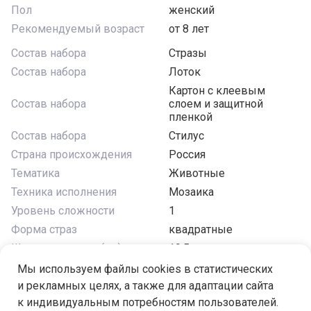
Пол
женский
Рекомендуемый возраст
от 8 лет
Состав набора
Стразы
Состав набора
Лоток
Картон с клеевым
Состав набора
слоем и защитной
пленкой
Состав набора
Стилус
Страна происхождения
Россия
Тематика
Животные
Техника исполнения
Мозаика
Уровень сложности
1
Форма страз
квадратные
Ширина изделия (см)
19.5
Эффект дополнительных
Мы используем файлы cookies в статистических
Отсутствуют
страз
и рекламных целях, а также для адаптации сайта
к индивидуальным потребностям пользователей.