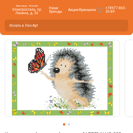
Ваш город • Магазин
Наши
+78977-865-
Электросталь, пр.
Акции
Франшиза
бренды
35-89
Ленина, д. 36
Вы находитесь здесь -
Электросталь
?
Да
Нет, изменить
Фото товара