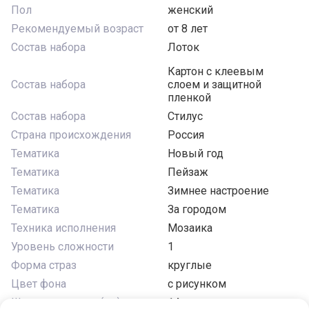
Пол
женский
Рекомендуемый возраст
от 8 лет
Состав набора
Лоток
Картон с клеевым
Состав набора
слоем и защитной
пленкой
Состав набора
Стилус
Страна происхождения
Россия
Тематика
Новый год
Тематика
Пейзаж
Тематика
Зимнее настроение
Тематика
За городом
Техника исполнения
Мозаика
Уровень сложности
1
Форма страз
круглые
Цвет фона
с рисунком
Ширина изделия (см)
14