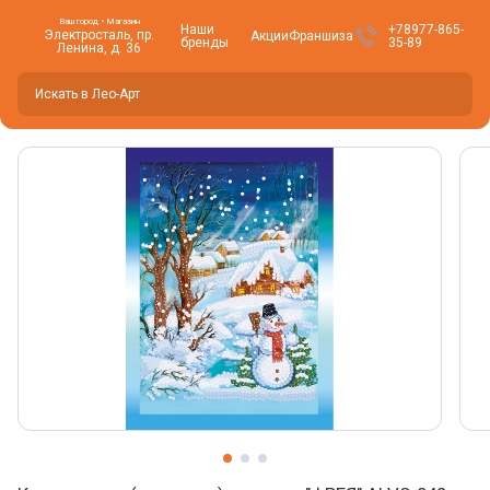
Ваш город • Магазин
Наши
+78977-865-
Электросталь, пр.
Акции
Франшиза
бренды
35-89
Ленина, д. 36
Вы находитесь здесь -
Электросталь
?
Да
Нет, изменить
Фото товара