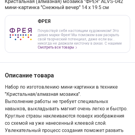
Кристальная (алмазная) мозаика "ФРЕЯ" ALVS-042
мини-картинка "Снежный вечер" 14 х 19.5 см
Варианты товара, краткая характеристика
Добавление в корзину
ФРЕЯ
Почувствуй себя настоящим художником! Это
девиз марки Фрея! Мы поможем вам раскрыть
свой творческий потенциал, даже если вы
никогда не держали кисточку в руках. С нашими
Смотреть все товары
наборами вы легко сможете создать свои
собственные шедевры. В нашем ассортименте вы
найдете наборы Кристальной мозаики как с
круглыми, так и с квадратными стразами, а также
Наборы для раскрашивания по номерам на холсте
и деревянной основе. В наборах уже есть все
необходимое для работы.
Описание товара
Набор по изготовлению мини-картинки в технике
"Кристальная/алмазная мозаика".
Выполнение работы не требует специальных
навыков, выкладывать магнит очень легко и быстро.
Круглые стразы наклеиваются поверх изображения
со схемой на уже нанесенный клеевой слой.
Увлекательный процесс создания поможет развить