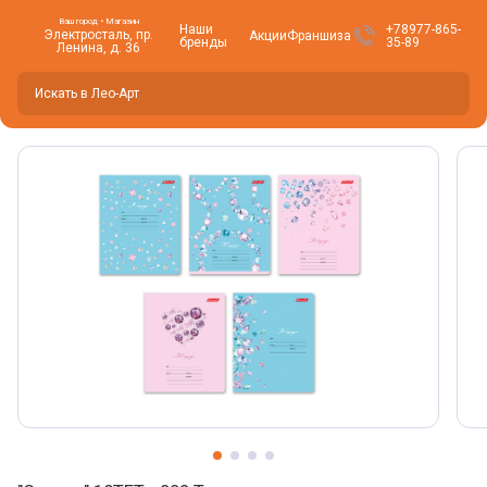
Ваш город • Магазин
Наши
+78977-865-
Электросталь, пр.
Акции
Франшиза
бренды
35-89
Ленина, д. 36
Вы находитесь здесь -
Электросталь
?
Да
Нет, изменить
Фото товара