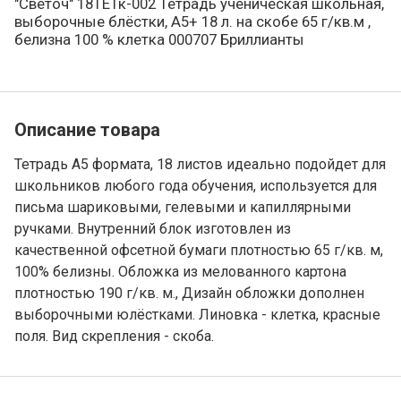
"Светоч" 18ТЕТк-002 Тетрадь ученическая школьная,
выборочные блёстки, A5+ 18 л. на скобе 65 г/кв.м ,
белизна 100 % клетка 000707 Бриллианты
Варианты товара, краткая характеристика
Добавление в корзину
Описание товара
Тетрадь А5 формата, 18 листов идеально подойдет для
школьников любого года обучения, используется для
письма шариковыми, гелевыми и капиллярными
ручками. Внутренний блок изготовлен из
качественной офсетной бумаги плотностью 65 г/кв. м,
100% белизны. Обложка из мелованного картона
плотностью 190 г/кв. м., Дизайн обложки дополнен
выборочными юлёстками. Линовка - клетка, красные
поля. Вид скрепления - скоба.