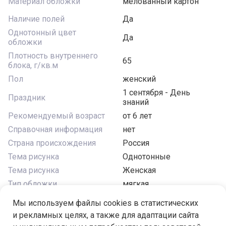
Материал обложки
мелованный картон
Наличие полей
Да
Однотонный цвет
Да
обложки
Плотность внутреннего
65
блока, г/кв.м
Пол
женский
1 сентября - День
Праздник
знаний
Рекомендуемый возраст
от 6 лет
Справочная информация
нет
Страна происхождения
Россия
Тема рисунка
Однотонные
Тема рисунка
Женская
Тип обложки
мягкая
Формат
A5
Мы используем файлы cookies в статистических
Цвет бумаги (блока)
белый
и рекламных целях, а также для адаптации сайта