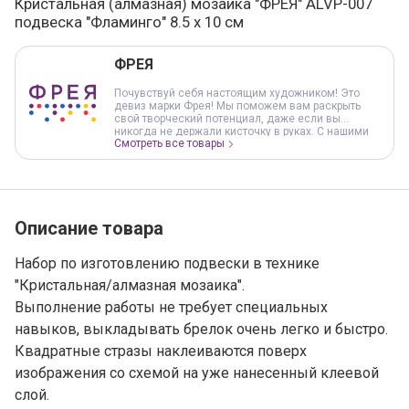
Кристальная (алмазная) мозаика "ФРЕЯ" ALVP-007
подвеска "Фламинго" 8.5 х 10 см
Варианты товара, краткая характеристика
Добавление в корзину
ФРЕЯ
Почувствуй себя настоящим художником! Это
девиз марки Фрея! Мы поможем вам раскрыть
свой творческий потенциал, даже если вы
никогда не держали кисточку в руках. С нашими
Смотреть все товары
наборами вы легко сможете создать свои
собственные шедевры. В нашем ассортименте вы
найдете наборы Кристальной мозаики как с
круглыми, так и с квадратными стразами, а также
Наборы для раскрашивания по номерам на холсте
и деревянной основе. В наборах уже есть все
необходимое для работы.
Описание товара
Набор по изготовлению подвески в технике
"Кристальная/алмазная мозаика".
Выполнение работы не требует специальных
навыков, выкладывать брелок очень легко и быстро.
Квадратные стразы наклеиваются поверх
изображения со схемой на уже нанесенный клеевой
слой.