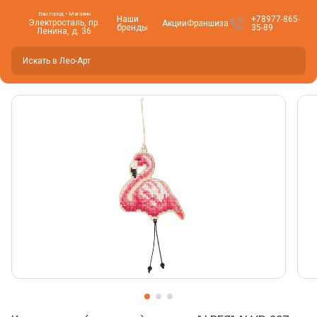
Ваш город • Магазин
Наши
+78977-865-
Электросталь, пр.
Акции
Франшиза
бренды
35-89
Ленина, д. 36
Вы находитесь здесь -
Электросталь
?
Да
Нет, изменить
Фото товара