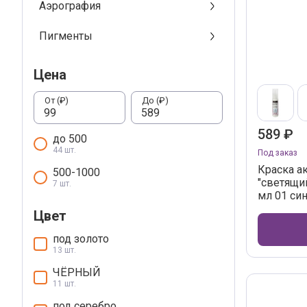
Аэрография
Пигменты
Цена
От (₽)
До (₽)
589 ₽
до 500
44 шт.
Под заказ
Краска ак
500-1000
"светящи
7 шт.
мл 01 си
Цвет
под золото
13 шт.
ЧЁРНЫЙ
11 шт.
под серебро