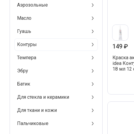
Магазинов: 1
Аэрозольные
Пролетарск
Масло
Магазинов: 1
Гуашь
Самара
Магазинов: 1
Контуры
149 ₽
Севастополь
Магазинов: 1
Темпера
Краска а
idea Кон
Ульяновск
Магазинов: 2
18 мл 12
Эбру
Электросталь
Батик
Магазинов: 1
Руза
Для стекла и керамики
Магазинов: 1
Для ткани и кожи
Улан-Удэ
Магазинов: 1
Пальчиковые
Барнаул
Магазинов: 1