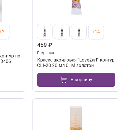
+2
+14
459 ₽
Под заказ
контур по
Краска акриловая "Love2art" контур
К3406
CLI-20 20 мл 01М золотой
В корзину