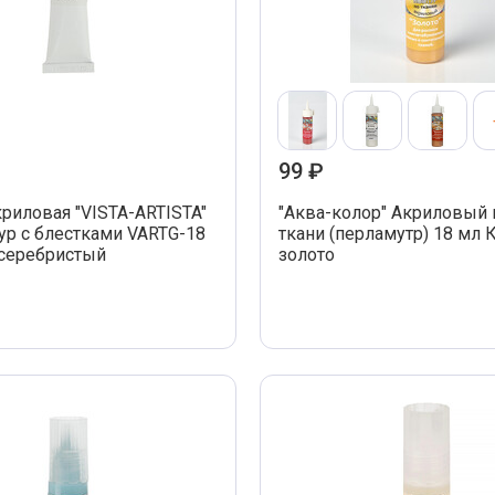
Пароль
Запомнить меня
Войти
Я не помню пароль
99 ₽
криловая "VISTA-ARTISTA"
"Аква-колор" Акриловый 
тур с блестками VARTG-18
ткани (перламутр) 18 мл 
 серебристый
золото