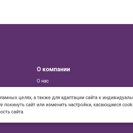
О компании
О нас
Публичная оферта
кламных целях, а также для адаптации сайта к индивидуал
Политика обработки
е покинуть сайт или изменить настройки, касающиеся cook
персональных данных
сть сайта.