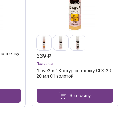
 по шелку
339 ₽
Под заказ
"Love2art" Контур по шелку CLS-20
20 мл 01 золотой
В корзину