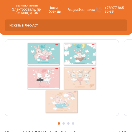
Ваш город • Магазин
Наши
+78977-865-
Электросталь, пр.
Акции
Франшиза
бренды
35-89
Ленина, д. 36
Вы находитесь здесь -
Электросталь
?
Да
Нет, изменить
Фото товара