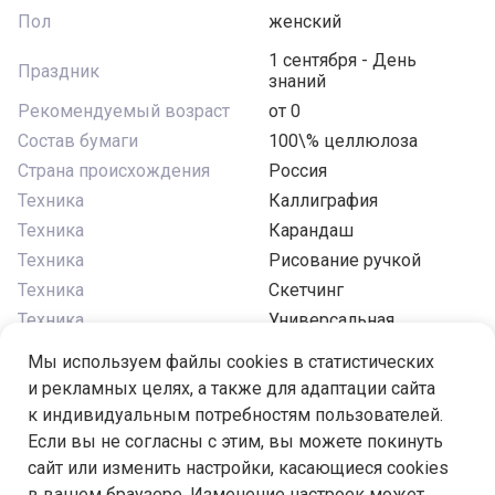
Пол
женский
1 сентября - День
Праздник
знаний
Рекомендуемый возраст
от 0
Состав бумаги
100\% целлюлоза
Страна происхождения
Россия
Техника
Каллиграфия
Техника
Карандаш
Техника
Рисование ручкой
Техника
Скетчинг
Техника
Универсальная
Формат
A4
Мы используем файлы cookies в статистических
Ширина, см
29
и рекламных целях, а также для адаптации сайта
к индивидуальным потребностям пользователей.
Если вы не согласны с этим, вы можете покинуть
сайт или изменить настройки, касающиеся cookies
в вашем браузере. Изменение настроек может