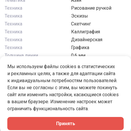
Тематика
Азия
Техника
Рисование ручкой
Техника
Эскизы
Техника
Скетчинг
Техника
Каллиграфия
Техника
Дизайнерская
Техника
Графика
Толщина линии
0.6 мм
Форма пера
перо круглое
Мы используем файлы cookies в статистических
Цвет чернил
черный
и рекламных целях, а также для адаптации сайта
к индивидуальным потребностям пользователей.
Если вы не согласны с этим, вы можете покинуть
сайт или изменить настройки, касающиеся cookies
в вашем браузере. Изменение настроек может
Под заказ
ограничить функциональность сайта.
209 ₽
Принять
В корзину