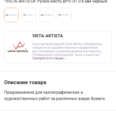
"VISTA-ARTISTA" Ручка-кисть BPV-01 0.6 мм черный
Варианты товара, краткая характеристика
Добавление в корзину
VISTA-ARTISTA
Под торговой маркой Vista-Artista объединены
товары всех художественных направлений,
рассчитанные на разный уровень мастерства.
Оптимальное соотношение "цена и качество",
Смотреть все товары
обеспечивают доступность продукции и
предсказуемость результата в работе. Под
торговой маркой VISTA-ARTISTA представлены все
виды красок, графические материалы, основы и
инструменты для живописи, сопутствующие
товары для художественного творчества.
Ассортимент постоянно обновляется и
Описание товара
расширяется, следуя за творческими течениями и
рекомендациями профессионалов в области
живописи и дизайна.
Предназначена для каллиграфических и
художественных работ на различных видах бумаги.