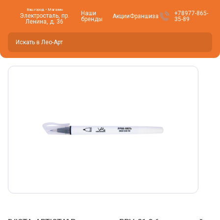
Ваш город • Магазин
Наши
+78977-865-
Электросталь, пр.
Акции
Франшиза
бренды
35-89
Ленина, д. 36
Вы находитесь здесь -
Электросталь
?
Да
Нет, изменить
Фото товара