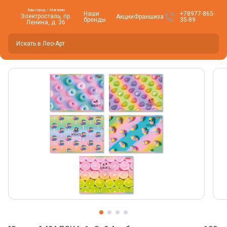
Ваш город • Магазин
Наши
+78977-865-
Электросталь, пр.
Акции
Франшиза
бренды
35-89
Ленина, д. 36
Вы находитесь здесь -
Электросталь
?
Да
Нет, изменить
Фото товара