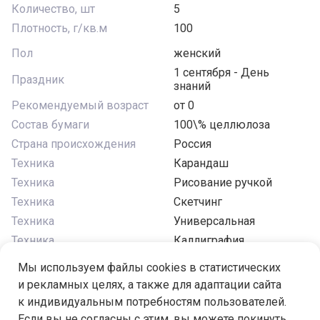
Количество, шт
5
Плотность, г/кв.м
100
Пол
женский
1 сентября - День
Праздник
знаний
Рекомендуемый возраст
от 0
Состав бумаги
100\% целлюлоза
Страна происхождения
Россия
Техника
Карандаш
Техника
Рисование ручкой
Техника
Скетчинг
Техника
Универсальная
Техника
Каллиграфия
Формат
A4
Мы используем файлы cookies в статистических
Ширина, см
29
и рекламных целях, а также для адаптации сайта
к индивидуальным потребностям пользователей.
Если вы не согласны с этим, вы можете покинуть