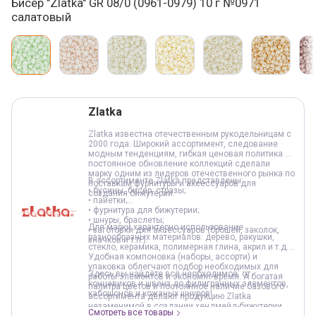
Бисер "Zlatka" GR 08/0 (0961-0979) 10 г №0971
салатовый
Варианты товара, краткая характеристика
Добавление в корзину
Zlatka
Zlatka известна отечественным рукодельницам с
2000 года. Широкий ассортимент, следование
модным тенденциям, гибкая ценовая политика и
постоянное обновление коллекций сделали
марку одним из лидеров отечественного рынка по
В ассортименте Zlatka представлены:
поставкам фурнитуры и аксессуаров для
• бусины, бисер, стразы;
создания бижутерии.
• пайетки;
• фурнитура для бижутерии;
• шнуры, браслеты;
Для марки характерно использование
• заготовки для аксессуаров (брошей, заколок,
разнообразных материалов: дерево, ракушки,
значков и т.п.).
стекло, керамика, полимерная глина, акрил и т.д.
Удобная компоновка (наборы, ассорти) и
упаковка облегчают подбор необходимых для
Здесь вы найдёте всё необходимое: от
работы элементов и экономят время. А богатая
концевиков и швенз до филигранных элементов,
палитра цветов и постоянное наличие базового
кабошонов и кожаных шнуров!
ассортимента делают продукцию Zlatka
незаменимой в создании хендмейд-бижутерии.
Смотреть все товары