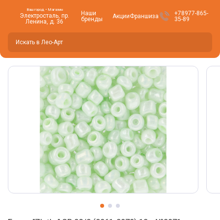
Ваш город • Магазин
Наши
+78977-865-
Электросталь, пр.
Акции
Франшиза
бренды
35-89
Ленина, д. 36
Вы находитесь здесь -
Электросталь
?
Да
Нет, изменить
Фото товара