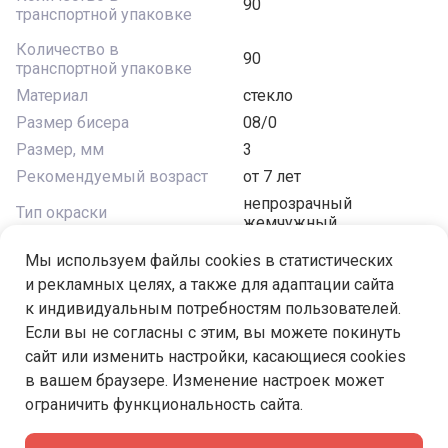
90
транспортной упаковке
Количество в
90
транспортной упаковке
Материал
стекло
Размер бисера
08/0
Размер, мм
3
Рекомендуемый возраст
от 7 лет
непрозрачный
Тип окраски
жемчужный
Форма бисера
круглый
Мы используем файлы cookies в статистических
Цвет
салатовый
и рекламных целях, а также для адаптации сайта
к индивидуальным потребностям пользователей.
Если вы не согласны с этим, вы можете покинуть
сайт или изменить настройки, касающиеся cookies
в вашем браузере. Изменение настроек может
Под заказ
ограничить функциональность сайта.
57 ₽