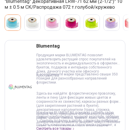
"Blumentag" декоративная LRW-71 62 мм (2-1/2")" 10
м ± 0.5 м СК/Распродажа 072 т.голубой/кружево
Варианты товара, краткая характеристика
Добавление в корзину
Blumentag
Продукция марки BLUMENTAG позволит
удовлетворить растущий спрос покупателей на
экологичность и индивидуальность в оформлении
букетов, подарков и интерьера собственного
дома, дачного участка или офисного
В ассортименте марки представлено свыше 350
пространства.
позиций для разнообразных направлений
флористики.
Здесь вы найдёте: флористическую проволоку,
ленты и пену (для фиксации живых цветов и
сохранности их свежести); каркасы разных форм
(для закрепления растений в букете);
декоративные наполнители (трава, стружка,
Новичкам BLUMENTAG поможет собрать свою
крошка, мох); природные материалы (сухоцвет,
первую композицию в модном экостиле, ребёнку
рафия, шишки, сизаль, дерево, лыко, мох, ротанг);
– сделать поделку в школу, садоводу-любителю –
декоративные элементы (марблс, искусственные
создать композицию в стиле мини-гарденинг, а
цветы, ассорти из природных компонентов:
Смотреть все товары
любому творческому человеку – собрать своими