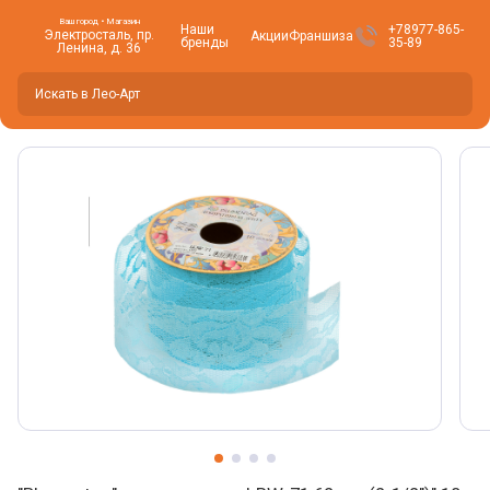
Ваш город • Магазин
Наши
+78977-865-
Электросталь, пр.
Акции
Франшиза
бренды
35-89
Ленина, д. 36
Вы находитесь здесь -
Электросталь
?
Да
Нет, изменить
Фото товара