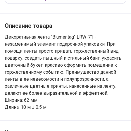
косточки манго, плоды гледичии, бобы энтады и
руками уникальный букет или оригинально
т.д.); миниатюры для мини-гарденинга (мини-
упаковать подарок.
сада): веточки-цветочки, предметы садового
быта, мебель, изгородь, беседки и другие товары
для создания флористических композиций и
декора интерьера.
Описание товара
Декоративная лента "Blumentag" LRW-71 -
незаменимый элемент подарочной упаковки. При
помощи ленты просто придать торжественный вид
подарку, создать пышный и стильный бант, украсить
цветочный букет, красиво оформить помещение к
торжественному событию. Преимущество данной
ленты в ее невесомости и полупрозрачности, а
различные цветные принты, нанесенные на ленту,
делают ее более выразительной и эффектной.
Ширина: 62 мм
Длина: 10 м ± 0.5 м