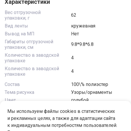
Характеристики
Вес отгрузочной
62
упаковки, г
Вид ленты
кружевная
Вывод на МП
Нет
Габариты отгрузочной
9.8*9.8*6.8
упаковки, см
Количество в заводской
4
упаковке
Количество в заводской
4
упаковке
Состав
100\% полиэстер
Тема рисунка
Узоры/орнаменты
Цвет
голубой
Ширина, дюймов
(2-1/2")"
Мы используем файлы cookies в статистических
Ширина, мм
62
и рекламных целях, а также для адаптации сайта
к индивидуальным потребностям пользователей.