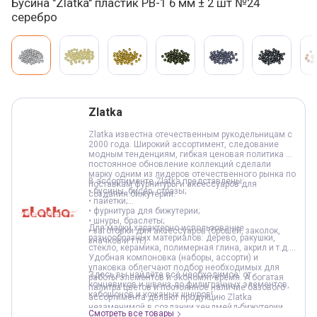
Бусина "Zlatka" пластик PB-1 6 мм ± 2 шт №24
серебро
Варианты товара, краткая характеристика
Добавление в корзину
Zlatka
Zlatka известна отечественным рукодельницам с
2000 года. Широкий ассортимент, следование
модным тенденциям, гибкая ценовая политика и
постоянное обновление коллекций сделали
марку одним из лидеров отечественного рынка по
В ассортименте Zlatka представлены:
поставкам фурнитуры и аксессуаров для
• бусины, бисер, стразы;
создания бижутерии.
• пайетки;
• фурнитура для бижутерии;
• шнуры, браслеты;
Для марки характерно использование
• заготовки для аксессуаров (брошей, заколок,
разнообразных материалов: дерево, ракушки,
значков и т.п.).
стекло, керамика, полимерная глина, акрил и т.д.
Удобная компоновка (наборы, ассорти) и
упаковка облегчают подбор необходимых для
Здесь вы найдёте всё необходимое: от
работы элементов и экономят время. А богатая
концевиков и швенз до филигранных элементов,
палитра цветов и постоянное наличие базового
кабошонов и кожаных шнуров!
ассортимента делают продукцию Zlatka
незаменимой в создании хендмейд-бижутерии.
Смотреть все товары