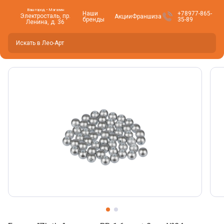
Ваш город • Магазин
Наши
+78977-865-
Электросталь, пр.
Акции
Франшиза
бренды
35-89
Ленина, д. 36
Вы находитесь здесь -
Электросталь
?
Да
Нет, изменить
Фото товара