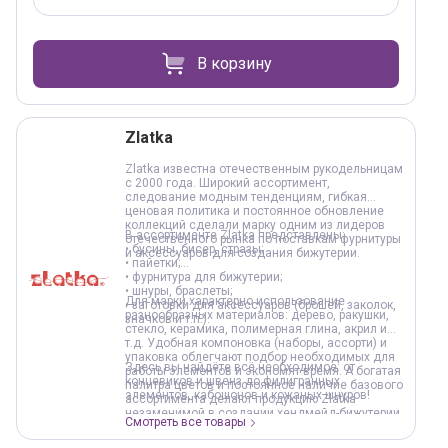
В корзину
Zlatka
Zlatka известна отечественным рукодельницам
с 2000 года. Широкий ассортимент,
следование модным тенденциям, гибкая
ценовая политика и постоянное обновление
коллекций сделали марку одним из лидеров
В ассортименте Zlatka представлены:
отечественного рынка по поставкам фурнитуры
• бусины, бисер, стразы;
и аксессуаров для создания бижутерии.
• пайетки;
• фурнитура для бижутерии;
• шнуры, браслеты;
Для марки характерно использование
• заготовки для аксессуаров (брошей, заколок,
разнообразных материалов: дерево, ракушки,
значков и т.п.).
стекло, керамика, полимерная глина, акрил и
т.д. Удобная компоновка (наборы, ассорти) и
упаковка облегчают подбор необходимых для
Здесь вы найдёте всё необходимое: от
работы элементов и экономят время. А богатая
концевиков и швенз до филигранных
палитра цветов и постоянное наличие базового
элементов, кабошонов и кожаных шнуров!
ассортимента делают продукцию Zlatka
незаменимой в создании хендмейд-бижутерии.
Смотреть все товары