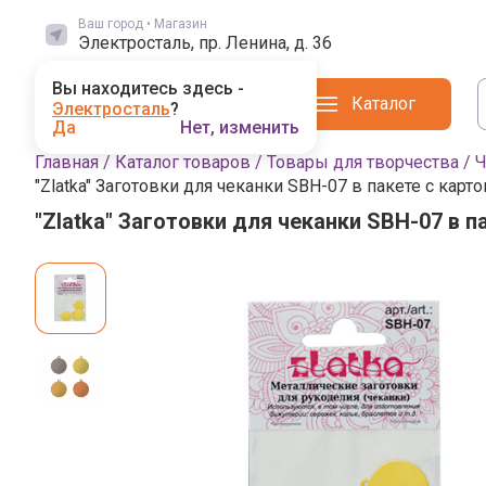
Ваш город • Магазин
Электросталь, пр. Ленина, д. 36
Вы находитесь здесь -
Каталог
Электросталь
?
Да
Нет, изменить
Главная
/
Каталог товаров
/
Товары для творчества
/
Ч
"Zlatka" Заготовки для чеканки SBH-07 в пакете с ка
"Zlatka" Заготовки для чеканки SBH-07 в
Фото товара
Выбор магазина
Выбранный магазин влияет на наличие
Поиск по городам
Магадан
Магазинов: 1