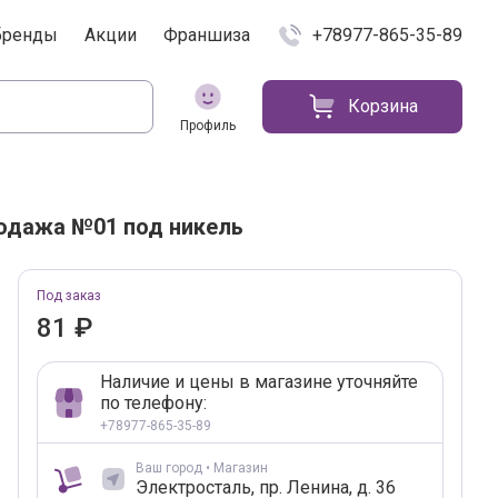
бренды
Акции
Франшиза
+78977-865-35-89
Корзина
Профиль
родажа №01 под никель
краткая характеристик
Добавление в корзину
Под заказ
81 ₽
Наличие и цены в магазине уточняйте
по телефону:
+78977-865-35-89
Ваш город • Магазин
Электросталь, пр. Ленина, д. 36