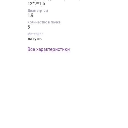
12*7*1.5
Диаметр, см
Запомнить меня
1.9
Количество в пачке
5
Войти
Я не помню пароль
Материал
латунь
Все характеристики