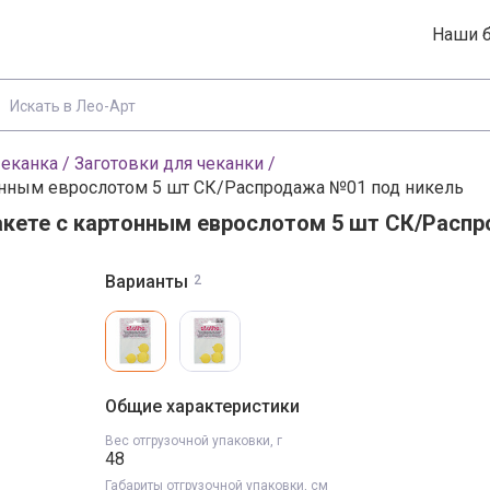
Наши 
еканка
/
Заготовки для чеканки
/
ртонным еврослотом 5 шт СК/Распродажа №01 под никель
 пакете с картонным еврослотом 5 шт СК/Расп
Варианты товара, 
Варианты
2
Вход
Регистрация
 и цены в каталоге
Эл. почта
Общие характеристики
Вес отгрузочной упаковки, г
48
Пароль
Габариты отгрузочной упаковки, см