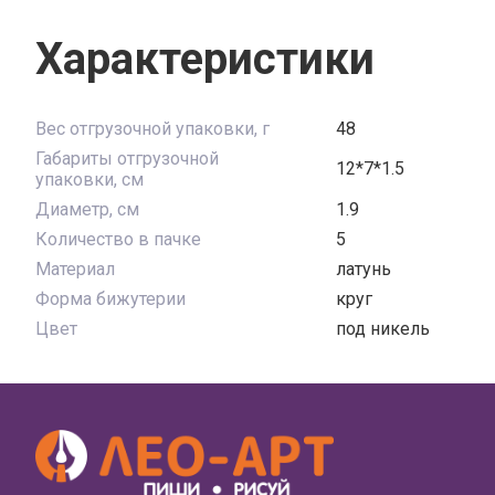
Характеристики
Вес отгрузочной упаковки, г
48
Габариты отгрузочной
12*7*1.5
упаковки, см
Диаметр, см
1.9
Количество в пачке
5
Материал
латунь
Форма бижутерии
круг
Цвет
под никель