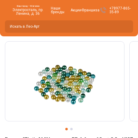
Ваш город • Магазин
Наши
+78977-865-
Электросталь, пр.
Акции
Франшиза
бренды
35-89
Ленина, д. 36
Вы находитесь здесь -
Электросталь
?
Да
Нет, изменить
Фото товара