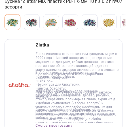
Бусина "Zlatka" MIX пластик PB-1 6 мм 10 г ± 0.2 г №07
ассорти
Варианты товара, краткая характеристика
Добавление в корзину
Zlatka
Zlatka известна отечественным рукодельницам с
2000 года. Широкий ассортимент, следование
модным тенденциям, гибкая ценовая политика и
постоянное обновление коллекций сделали
марку одним из лидеров отечественного рынка по
В ассортименте Zlatka представлены:
поставкам фурнитуры и аксессуаров для
• бусины, бисер, стразы;
создания бижутерии.
• пайетки;
• фурнитура для бижутерии;
• шнуры, браслеты;
Для марки характерно использование
• заготовки для аксессуаров (брошей, заколок,
разнообразных материалов: дерево, ракушки,
значков и т.п.).
стекло, керамика, полимерная глина, акрил и т.д.
Удобная компоновка (наборы, ассорти) и
упаковка облегчают подбор необходимых для
Здесь вы найдёте всё необходимое: от
работы элементов и экономят время. А богатая
концевиков и швенз до филигранных элементов,
палитра цветов и постоянное наличие базового
кабошонов и кожаных шнуров!
ассортимента делают продукцию Zlatka
незаменимой в создании хендмейд-бижутерии.
Смотреть все товары