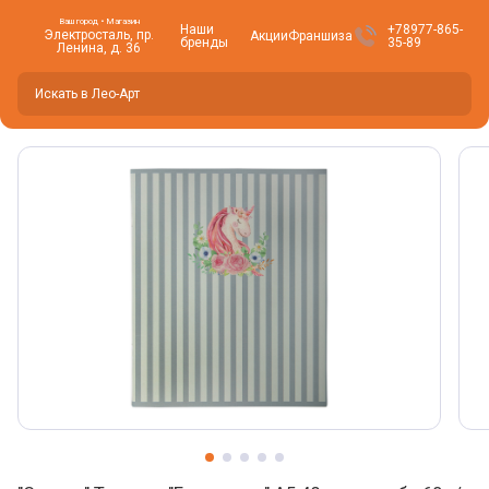
Ваш город • Магазин
Наши
+78977-865-
Электросталь, пр.
Акции
Франшиза
бренды
35-89
Ленина, д. 36
Вы находитесь здесь -
Электросталь
?
Да
Нет, изменить
Фото товара