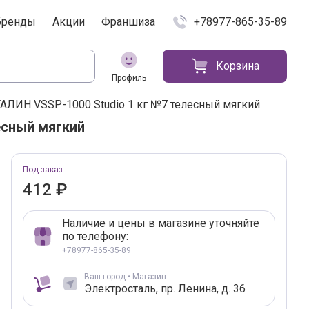
бренды
Акции
Франшиза
+78977-865-35-89
Корзина
Профиль
АЛИН VSSP-1000 Studio 1 кг №7 телесный мягкий
есный мягкий
краткая характеристик
Добавление в корзину
Под заказ
412 ₽
Наличие и цены в магазине уточняйте
по телефону:
+78977-865-35-89
Ваш город • Магазин
Электросталь, пр. Ленина, д. 36