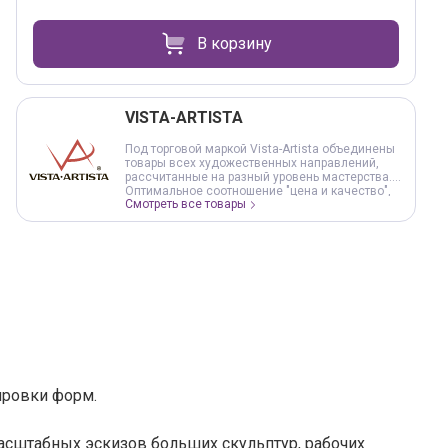
В корзину
VISTA-ARTISTA
Под торговой маркой Vista-Artista объединены
товары всех художественных направлений,
рассчитанные на разный уровень мастерства.
Оптимальное соотношение "цена и качество",
Смотреть все товары
обеспечивают доступность продукции и
предсказуемость результата в работе. Под
торговой маркой VISTA-ARTISTA представлены
все виды красок, графические материалы,
основы и инструменты для живописи,
сопутствующие товары для художественного
творчества. Ассортимент постоянно
обновляется и расширяется, следуя за
творческими течениями и рекомендациями
профессионалов в области живописи и
дизайна.
лировки форм.
асштабных эскизов больших скульптур, рабочих