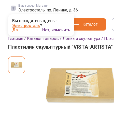
Ваш город • Магазин
Электросталь, пр. Ленина, д. 36
Вы находитесь здесь -
Каталог
Электросталь
?
Да
Нет, изменить
Главная
/
Каталог товаров
/
Лепка и скульптура
/
Плас
Пластилин скульптурный "VISTA-ARTISTA"
Фото товара
Выбор магазина
Выбранный магазин влияет на наличие
Поиск по городам
Магадан
Магазинов: 1