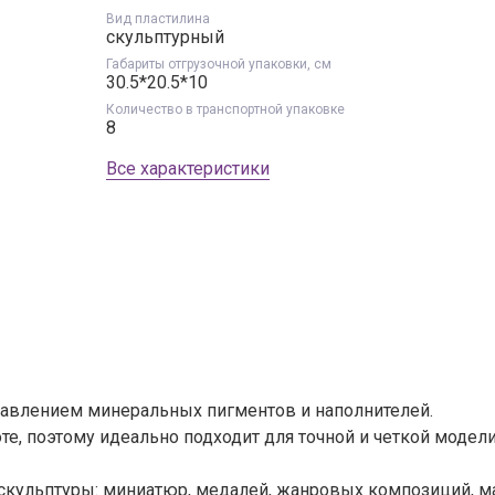
Вид пластилина
Запомнить меня
скульптурный
Габариты отгрузочной упаковки, см
30.5*20.5*10
Войти
Я не помню пароль
Количество в транспортной упаковке
8
Все характеристики
добавлением минеральных пигментов и наполнителей.
оте, поэтому идеально подходит для точной и четкой моде
кульптуры: миниатюр, медалей, жанровых композиций, м