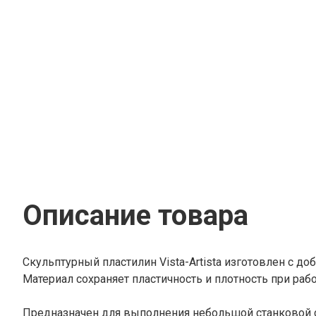
Пролетарск
Магазинов: 1
Самара
Магазинов: 1
Севастополь
Магазинов: 1
Ульяновск
Магазинов: 2
Электросталь
Магазинов: 1
Руза
Описание товара
Магазинов: 1
Улан-Удэ
Магазинов: 1
Скульптурный пластилин Vista-Artista изготовлен с 
Материал сохраняет пластичность и плотность при раб
Барнаул
Магазинов: 1
Предназначен для выполнения небольшой станковой с