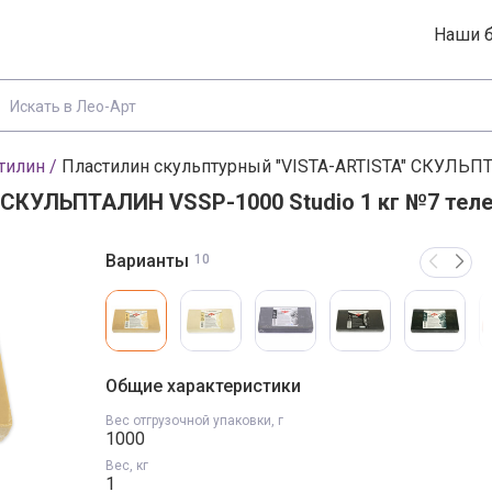
Наши 
тилин
/
Пластилин скульптурный "VISTA-ARTISTA" СКУЛЬПТ
 СКУЛЬПТАЛИН VSSP-1000 Studio 1 кг №7 тел
Варианты товара, 
Варианты
10
Вход
Регистрация
 и цены в каталоге
Эл. почта
Общие характеристики
Вес отгрузочной упаковки, г
1000
Пароль
Вес, кг
1