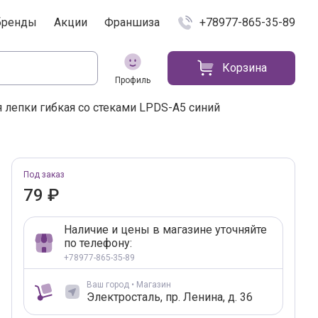
бренды
Акции
Франшиза
+78977-865-35-89
Корзина
Профиль
я лепки гибкая со стеками LPDS-A5 синий
краткая характеристик
Добавление в корзину
Под заказ
79 ₽
Наличие и цены в магазине уточняйте
по телефону:
+78977-865-35-89
Ваш город • Магазин
Электросталь, пр. Ленина, д. 36