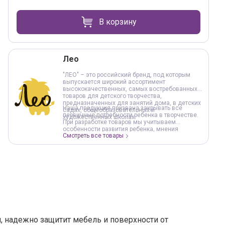
В корзину
Лео
"ЛЕО" – это российский бренд, под которым
выпускается широкий ассортимент
высококачественных, самых востребованных
товаров для детского творчества,
предназначенных для занятий дома, в детских
Наша продукция призвана закрывать все
садах, общеобразовательных и
первичные потребности ребенка в творчестве.
художественных школах.
При разработке товаров мы учитываем
особенности развития ребенка, мнения
Смотреть все товары
экспертов отрасли, педагогов и психологов.
и, надежно защитит мебель и поверхности от