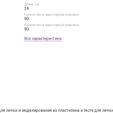
Длина, см
24
Запомнить меня
Количество в транспортной упаковке
90
Войти
Я не помню пароль
Количество в транспортной упаковке
90
Все характеристики
ля лепки и моделирования из пластилина и теста для лепк