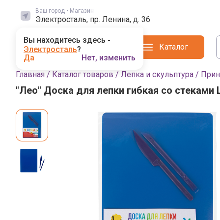
Ваш город • Магазин
Электросталь, пр. Ленина, д. 36
Вы находитесь здесь -
Каталог
Электросталь
?
Да
Нет, изменить
Главная
/
Каталог товаров
/
Лепка и скульптура
/
Прин
"Лео" Доска для лепки гибкая со стеками
Фото товара
Выбор магазина
Выбранный магазин влияет на наличие
Поиск по городам
Магадан
Магазинов: 1