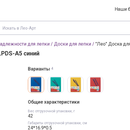
Наши 
адлежности для лепки
/
Доски для лепки
/
"Лео" Доска дл
 LPDS-A5 синий
Варианты товара, 
Варианты
4
Вход
Регистрация
 и цены в каталоге
Общие характеристики
Эл. почта
Вес отгрузочной упаковки, г
42
Габариты отгрузочной упаковки, см
Пароль
24*16.9*0.5