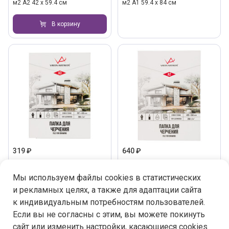
м2 A2 42 х 59.4 см
м2 A1 59.4 х 84 см
В корзину
319 ₽
640 ₽
Под заказ
нет в наличии
"VISTA-ARTISTA" Папка для
"VISTA-ARTISTA" Папка для
Мы используем файлы cookies в статистических
черчения VPG-A324 200 г/м2 A3
черчения VPG-A224 200 г/м2 A2
29.7 х 42 см 24 л. Гознак
42 х 59.4 см 24 л. Гознак
и рекламных целях, а также для адаптации сайта
к индивидуальным потребностям пользователей.
В корзину
Если вы не согласны с этим, вы можете покинуть
сайт или изменить настройки, касающиеся cookies