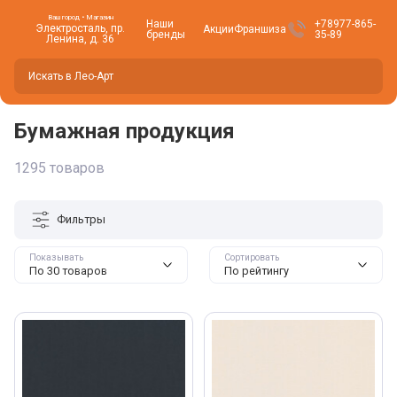
Ваш город • Магазин
Наши
+78977-865-
Электросталь, пр.
Акции
Франшиза
бренды
35-89
Ленина, д. 36
Вы находитесь здесь -
Электросталь
?
Да
Нет, изменить
Бумажная продукция
1295 товаров
Фильтры
Показывать
Сортировать
По 30 товаров
По рейтингу