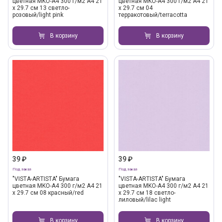
цветная MKO-A4 300 г/м2 A4 21
цветная MKO-A4 300 г/м2 A4 21
х 29.7 см 13 светло-
х 29.7 см 04
розовый/light pink
терракотовый/terracotta
В корзину
В корзину
39 ₽
39 ₽
Под заказ
Под заказ
"VISTA-ARTISTA" Бумага
"VISTA-ARTISTA" Бумага
цветная MKO-A4 300 г/м2 A4 21
цветная MKO-A4 300 г/м2 A4 21
х 29.7 см 08 красный/red
х 29.7 см 18 светло-
лиловый/lilac light
В корзину
В корзину