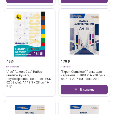
49 ₽
179 ₽
нет в наличии
Под заказ
"Лео" "ШколаСад" Набор
"Expert Complete" Папка для
цветной бумаги,
черчения EC2001216 200 г/м2
двухсторонняя, газетная LPCS-
A4 21 х 29.7 см папка 20 л.
02 52 г/м2 A4 19.3 х 28 см 16 л.
8 цв.
В корзину