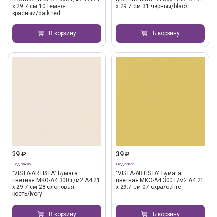
х 29.7 см 10 темно-
х 29.7 см 31 черный/black
красный/dark red
В корзину
В корзину
39 ₽
39 ₽
Под заказ
Под заказ
"VISTA-ARTISTA" Бумага
"VISTA-ARTISTA" Бумага
цветная MKO-A4 300 г/м2 A4 21
цветная MKO-A4 300 г/м2 A4 21
х 29.7 см 28 слоновая
х 29.7 см 07 охра/ochre
кость/ivory
В корзину
В корзину