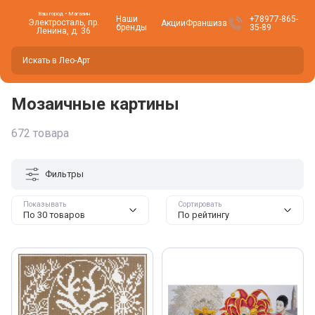
Ваш город • Магазин
Наши
+78977-865-
Электросталь, пр.
Акции
Франшиза
бренды
35-89
Ленина, д. 36
Вы находитесь здесь -
Электросталь
?
Да
Нет, изменить
Мозаичные картины
672 товара
Фильтры
Показывать
Сортировать
По 30 товаров
По рейтингу