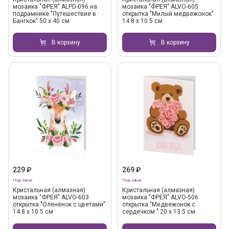
мозаика "ФРЕЯ" ALPD-096 на
мозаика "ФРЕЯ" ALVO-605
подрамнике "Путешествие в
открытка "Милый медвежонок"
Бангкок" 50 х 40 см
14.8 х 10.5 см
В корзину
В корзину
229 ₽
269 ₽
Под заказ
Под заказ
Кристальная (алмазная)
Кристальная (алмазная)
мозаика "ФРЕЯ" ALVO-603
мозаика "ФРЕЯ" ALVO-506
открытка "Оленёнок с цветами"
открытка "Медвежонок с
14.8 х 10.5 см
сердечком " 20 х 13.5 см