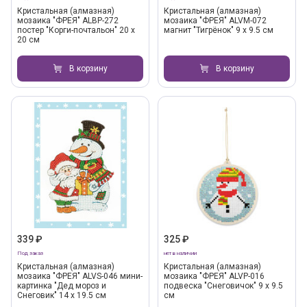
Кристальная (алмазная)
Кристальная (алмазная)
мозаика "ФРЕЯ" ALBP-272
мозаика "ФРЕЯ" ALVM-072
постер "Корги-почтальон" 20 х
магнит "Тигрёнок" 9 х 9.5 см
20 см
В корзину
В корзину
339 ₽
325 ₽
Под заказ
нет в наличии
Кристальная (алмазная)
Кристальная (алмазная)
мозаика "ФРЕЯ" ALVS-046 мини-
мозаика "ФРЕЯ" ALVP-016
картинка "Дед мороз и
подвеска "Снеговичок" 9 х 9.5
Снеговик" 14 х 19.5 см
см