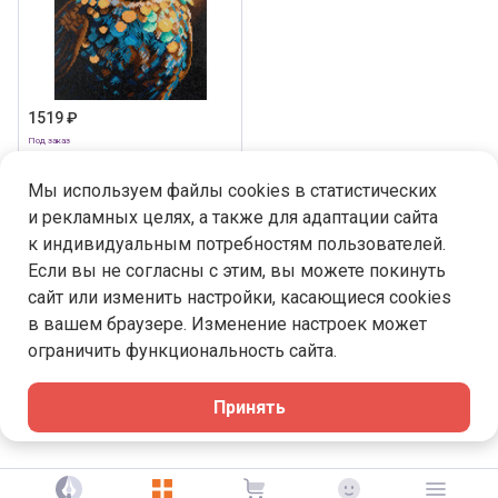
1519 ₽
Под заказ
Кристальная (алмазная)
мозаика "ФРЕЯ" ALPD-142 на
Мы используем файлы cookies в статистических
подрамнике "Волшебная сова"
30 х 40 см
и рекламных целях, а также для адаптации сайта
к индивидуальным потребностям пользователей.
В корзину
Если вы не согласны с этим, вы можете покинуть
сайт или изменить настройки, касающиеся cookies
в вашем браузере. Изменение настроек может
1
16
17
23
ограничить функциональность сайта.
Принять