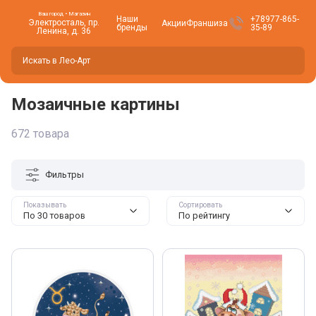
Ваш город • Магазин
Наши
+78977-865-
Электросталь, пр.
Акции
Франшиза
бренды
35-89
Ленина, д. 36
Вы находитесь здесь -
Электросталь
?
Да
Нет, изменить
Мозаичные картины
672 товара
Фильтры
Показывать
Сортировать
По 30 товаров
По рейтингу