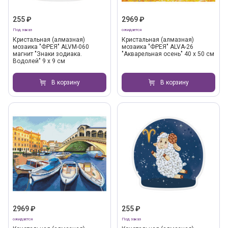
255 ₽
2969 ₽
Под заказ
ожидается
Кристальная (алмазная)
Кристальная (алмазная)
мозаика "ФРЕЯ" ALVM-060
мозаика "ФРЕЯ" ALVA-26
магнит "Знаки зодиака.
"Акварельная осень" 40 х 50 см
Водолей" 9 х 9 см
В корзину
В корзину
2969 ₽
255 ₽
ожидается
Под заказ