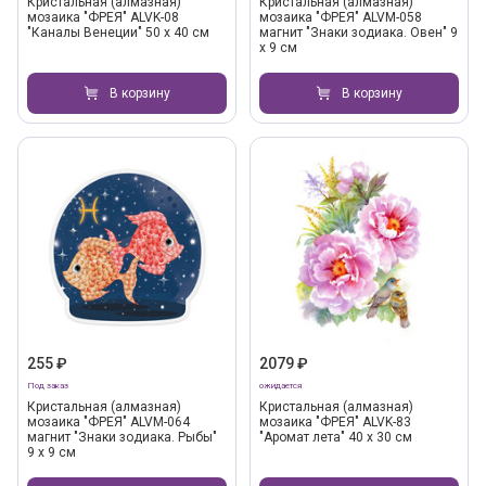
Кристальная (алмазная)
Кристальная (алмазная)
мозаика "ФРЕЯ" ALVK-08
мозаика "ФРЕЯ" ALVM-058
"Каналы Венеции" 50 х 40 см
магнит "Знаки зодиака. Овен" 9
х 9 см
В корзину
В корзину
255 ₽
2079 ₽
Под заказ
ожидается
Кристальная (алмазная)
Кристальная (алмазная)
мозаика "ФРЕЯ" ALVM-064
мозаика "ФРЕЯ" ALVK-83
магнит "Знаки зодиака. Рыбы"
"Аромат лета" 40 х 30 см
9 х 9 см