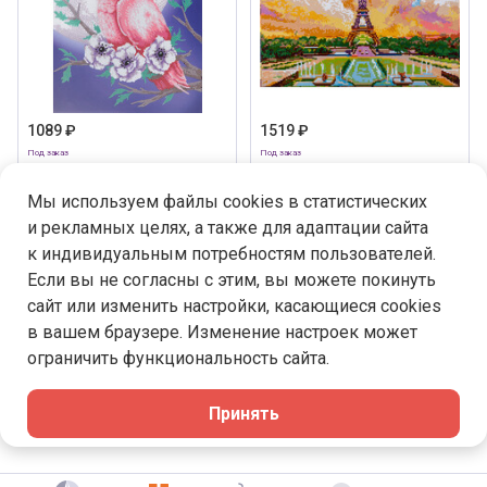
1089 ₽
1519 ₽
Под заказ
Под заказ
Кристальная (алмазная)
Кристальная (алмазная)
мозаика "ФРЕЯ" ALPD-157 на
мозаика "ФРЕЯ" ALPD-042 на
Мы используем файлы cookies в статистических
подрамнике "Какаду" 30 х 40
подрамнике "Вид на Эйфелеву
см
башню" 40 х 30 см
и рекламных целях, а также для адаптации сайта
к индивидуальным потребностям пользователей.
В корзину
В корзину
Если вы не согласны с этим, вы можете покинуть
сайт или изменить настройки, касающиеся cookies
в вашем браузере. Изменение настроек может
1
5
6
23
ограничить функциональность сайта.
Принять