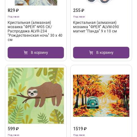
829 ₽
255 ₽
Под заказ
Под заказ
Кристальная (алмазная)
Кристальная (алмазная)
мозаика "ФРЕЯ" №05 СК/
мозаика "ФРЕЯ" ALVM-090
Распродажа ALVR-234
магнит "Панда" 9 х 10 см
"Рождественская ночь" 30 х 40
см
В корзину
В корзину
599 ₽
1519 ₽
Под заказ
Под заказ