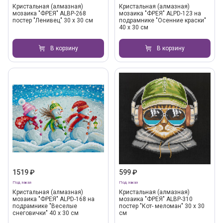
Кристальная (алмазная)
Кристальная (алмазная)
мозаика "ФРЕЯ" ALBP-268
мозаика "ФРЕЯ" ALPD-123 на
постер "Ленивец" 30 х 30 см
подрамнике "Осенние краски"
40 х 30 см
В корзину
В корзину
1519 ₽
599 ₽
Под заказ
Под заказ
Кристальная (алмазная)
Кристальная (алмазная)
мозаика "ФРЕЯ" ALPD-168 на
мозаика "ФРЕЯ" ALBP-310
подрамнике "Веселые
постер "Кот- меломан" 30 х 30
снеговички" 40 х 30 см
см