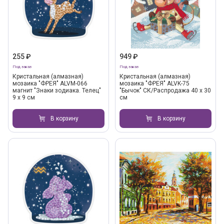
255 ₽
949 ₽
Под заказ
Под заказ
Кристальная (алмазная)
Кристальная (алмазная)
мозаика "ФРЕЯ" ALVM-066
мозаика "ФРЕЯ" ALVK-75
магнит "Знаки зодиака. Телец"
"Бычок" СК/Распродажа 40 х 30
9 х 9 см
см
В корзину
В корзину