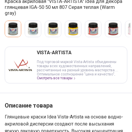
Краска акриловая "VISTA-ARTISTA" idea для декора
глянцевая IGA-50 50 мл 807 Серая теплая (Warm
gray)
Варианты товара, краткая характеристика
Добавление в корзину
VISTA-ARTISTA
Под торговой маркой Vista-Artista объединены
товары всех художественных направлений,
рассчитанные на разный уровень мастерства.
Оптимальное соотношение "цена и качество",
Смотреть все товары
обеспечивают доступность продукции и
предсказуемость результата в работе. Под
торговой маркой VISTA-ARTISTA представлены все
виды красок, графические материалы, основы и
инструменты для живописи, сопутствующие
товары для художественного творчества.
Ассортимент постоянно обновляется и
Описание товара
расширяется, следуя за творческими течениями и
рекомендациями профессионалов в области
живописи и дизайна.
Глянцевые краски Idea Vista-Artista на основе водно-
акриловой дисперсии создают после высыхания
яркую лаковую поверхность. Высокая концентрация