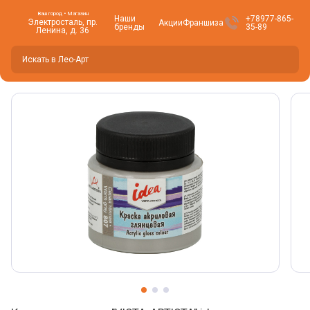
Ваш город • Магазин
Наши
+78977-865-
Электросталь, пр.
Акции
Франшиза
бренды
35-89
Ленина, д. 36
Вы находитесь здесь -
Электросталь
?
Да
Нет, изменить
Фото товара