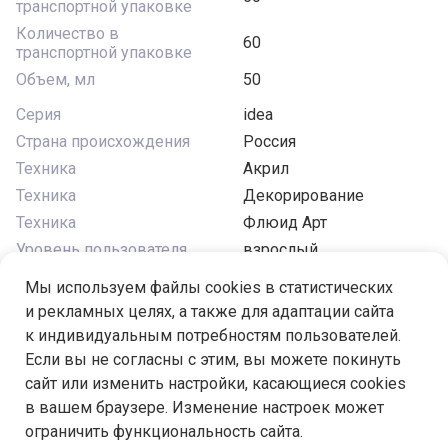
транспортной упаковке
Количество в
60
транспортной упаковке
Объем, мл
50
Серия
idea
Страна происхождения
Россия
Техника
Акрил
Техника
Декорирование
Техника
Флюид Арт
Уровень пользователя
взрослый
Цвет
серый
Мы используем файлы cookies в статистических
Эффект
глянцевый
и рекламных целях, а также для адаптации сайта
к индивидуальным потребностям пользователей.
Если вы не согласны с этим, вы можете покинуть
сайт или изменить настройки, касающиеся cookies
в вашем браузере. Изменение настроек может
Под заказ
ограничить функциональность сайта.