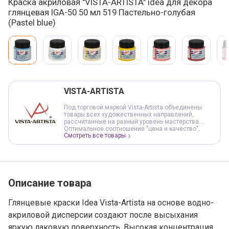
Краска акриловая "VISTA-ARTISTA" idea для декора
глянцевая IGA-50 50 мл 519 Пастельно-голубая
(Pastel blue)
Варианты товара, краткая характеристика
Добавление в корзину
VISTA-ARTISTA
Под торговой маркой Vista-Artista объединены
товары всех художественных направлений,
рассчитанные на разный уровень мастерства.
Оптимальное соотношение "цена и качество",
Смотреть все товары
обеспечивают доступность продукции и
предсказуемость результата в работе. Под
торговой маркой VISTA-ARTISTA представлены все
виды красок, графические материалы, основы и
инструменты для живописи, сопутствующие
товары для художественного творчества.
Ассортимент постоянно обновляется и
Описание товара
расширяется, следуя за творческими течениями и
рекомендациями профессионалов в области
живописи и дизайна.
Глянцевые краски Idea Vista-Artista на основе водно-
акриловой дисперсии создают после высыхания
яркую лаковую поверхность. Высокая концентрация