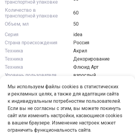
транспортной упаковке
Количество в
60
транспортной упаковке
Объем, мл
50
Серия
idea
Страна происхождения
Россия
Техника
Акрил
Техника
Декорирование
Техника
Флюид Арт
Уровень пользователя
взрослый
Цвет
синий
Мы используем файлы cookies в статистических
Эффект
глянцевый
и рекламных целях, а также для адаптации сайта
к индивидуальным потребностям пользователей.
Если вы не согласны с этим, вы можете покинуть
сайт или изменить настройки, касающиеся cookies
в вашем браузере. Изменение настроек может
Под заказ
ограничить функциональность сайта.