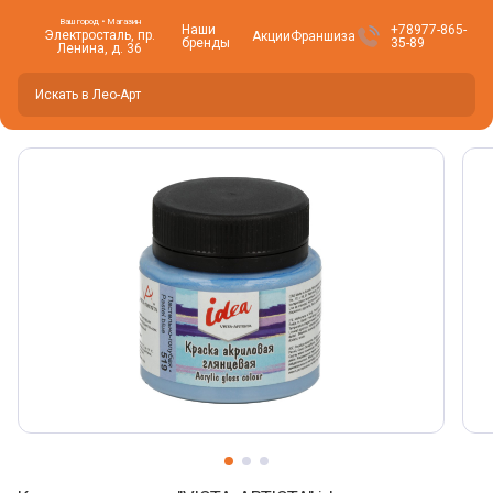
Ваш город • Магазин
Наши
+78977-865-
Электросталь, пр.
Акции
Франшиза
бренды
35-89
Ленина, д. 36
Вы находитесь здесь -
Электросталь
?
Да
Нет, изменить
Фото товара